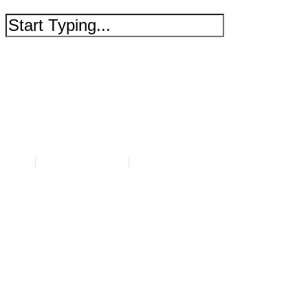
Tiradas Gratis Sin
Depósito España
By
mayo 22, 2025
Sin categoría
Tiradas Gratis Sin
Depósito España
Experimenta el blackjack en vivo en
un casino virtual en español. Por cada