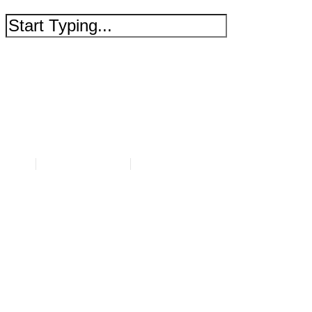
Recomendaciones
Apuestas Baloncesto
By
mayo 22, 2025
Sin categoría
Recomendaciones
Apuestas Baloncesto
En Wild Fortune puedes ponerte en
contacto con nosotros de dos formas