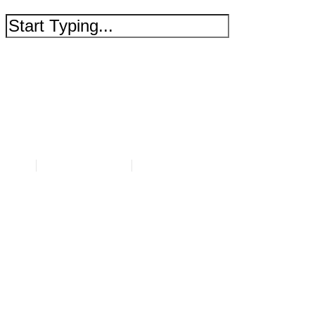
Nuevas Casas De
Apuestas En Londres
By
mayo 22, 2025
Sin categoría
Nuevas Casas De
Apuestas En Londres
El Gobierno de España contempla
multas de hasta 1 millón de euros, la