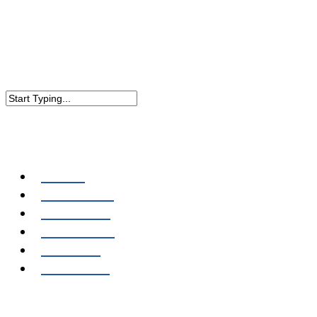
INICIO
NOSOTROS
SECTORES
CONTACTO
ENGLISH
FRANÇAIS
Curso Apuestas Deportivas Onli