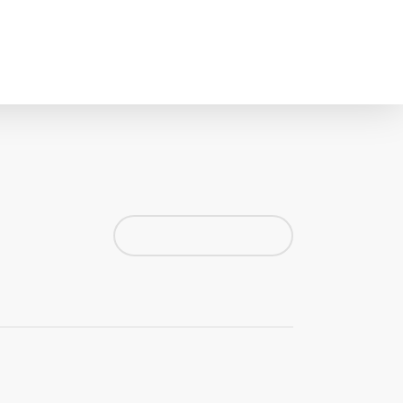
CTORES
CONTACTO
ENGLISH
FRANÇAIS
s
No Comments
s