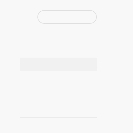
No Comments
Entradas recientes
The Influence of Bonus Terms
on Your Monthly ROI
Jakie promocje czekają na
graczy w STS w tym roku