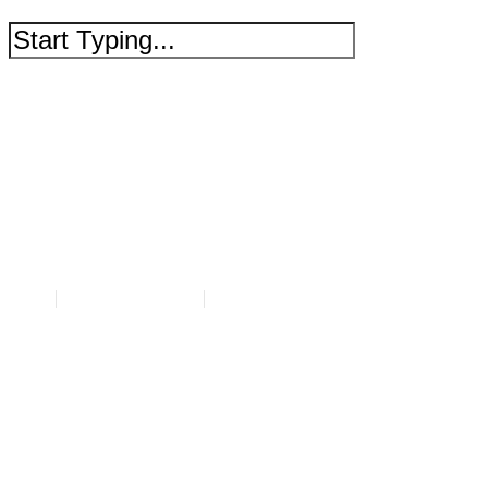
Cual Es El Mejor Casino En
Guadalajara
By
mayo 22, 2025
Sin
categoría
Cual Es El Mejor Casino En
Guadalajara
Por otro lado, 000 para un bono y