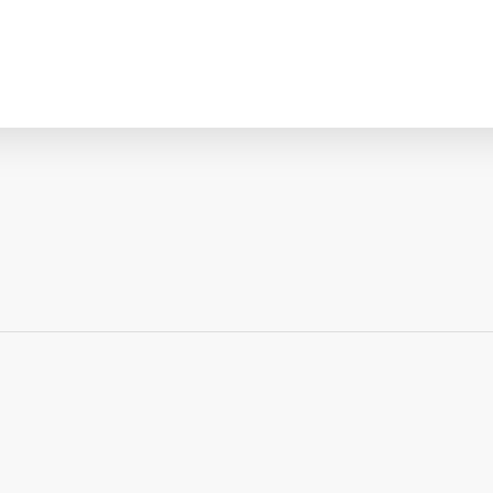
INICIO
NOSOTROS
SECT