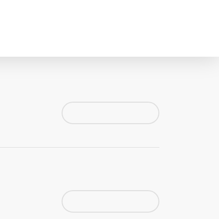
ORES
CONTACTO
ENGLISH
FRANÇAIS
No Comments
No Comments